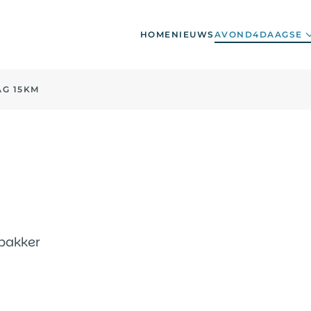
HOME
NIEUWS
AVOND4DAAGSE
AG 15KM
 bakker