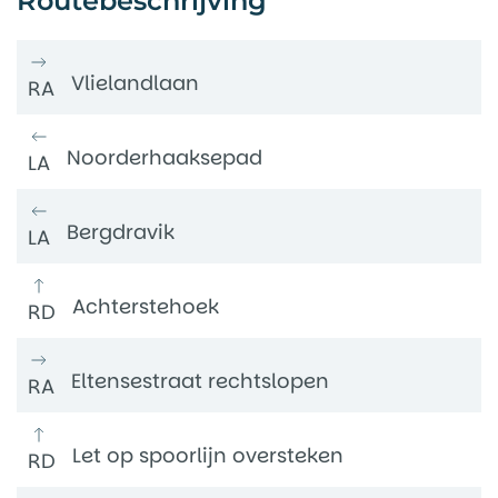
Routebeschrijving
Vlielandlaan
RA
Noorderhaaksepad
LA
Bergdravik
LA
Achterstehoek
RD
Eltensestraat rechtslopen
RA
Let op spoorlijn oversteken
RD